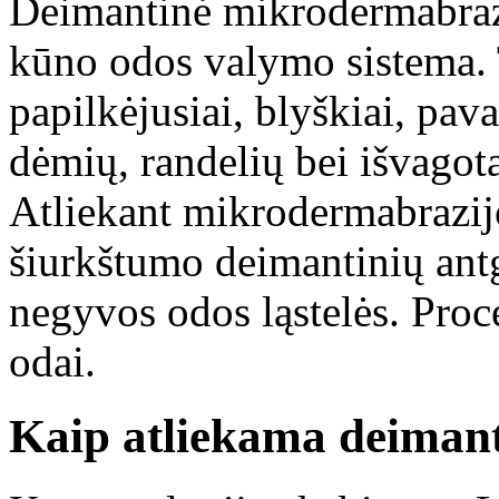
Deimantinė mikrodermabrazi
kūno odos valymo sistema. 
papilkėjusiai, blyškiai, pav
dėmių, randelių bei išvagota
Atliekant mikrodermabrazijo
šiurkštumo deimantinių ant
negyvos odos ląstelės. Proced
odai.
Kaip atliekama deiman