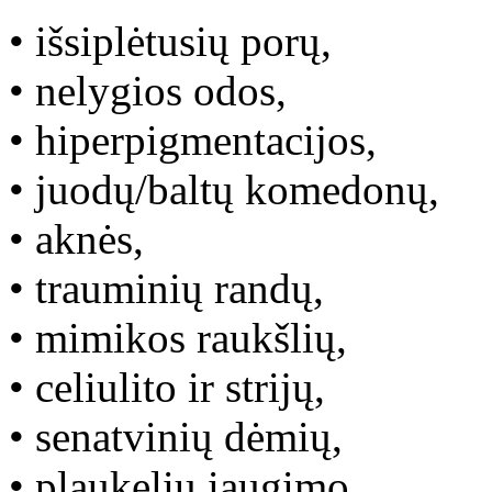
• išsiplėtusių porų,
• nelygios odos,
• hiperpigmentacijos,
• juodų/baltų komedonų,
• aknės,
• trauminių randų,
• mimikos raukšlių,
• celiulito ir strijų,
• senatvinių dėmių,
• plaukelių įaugimo,