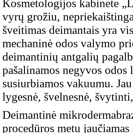
Kosmetologijos kabinete „L
vyrų grožiu, nepriekaištinga
šveitimas deimantais yra vis
mechaninė odos valymo pri
deimantinių antgalių pagalb
pašalinamos negyvos odos lą
susiurbiamos vakuumu. Jau
lygesnė, švelnesnė, švytint
Deimantinė mikrodermabrazi
procedūros metu jaučiamas 